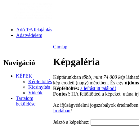
Az Isten küld, testvéreim, Tinéktek,
Hogy sugarai eleven tüzét,
Amik arcáról a szívembe égtek,
Sugározzam csendesen szerteszét
A Testvéreknek, kik az éjben járnak,
Az Isten küldött: szentjánosbogárnak.
Sík Sándor
Adó 1% felajánlás
Adatvédelem
Címlap
Képgaléria
Navigáció
KÉPEK
Képtárunkban
több, mint 74 000 kép
láthat
Képfeltöltés
kép eredeti (nagy) méretben. És egy
újdon
Kicsinyítés
Képfeltöltés:
a leírást itt találod!
Videók
Fontos!
: HA feltöltötted a képeket, utána
ír
Tartalom
beküldése
Az ifjúságvédelmi jogszabályok értelmében k
Irodában
!
Jelszó a képekhez: