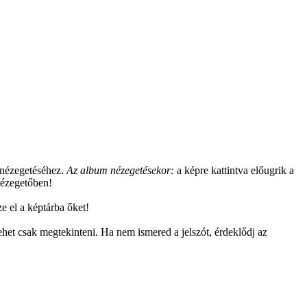
gnézegetéséhez.
Az album nézegetésekor:
a képre kattintva előugrik a
pnézegetőben!
e el a képtárba őket!
het csak megtekinteni. Ha nem ismered a jelszót, érdeklődj az