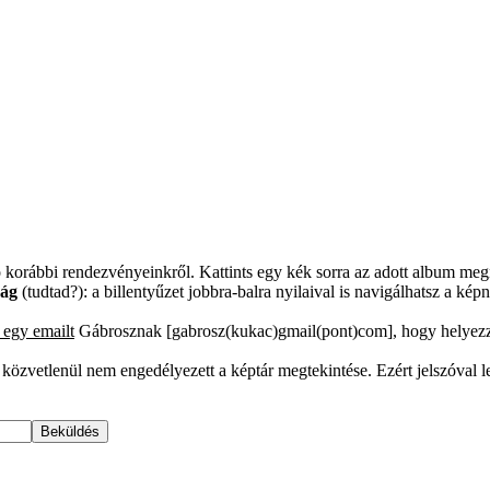
ó korábbi rendezvényeinkről. Kattints egy kék sorra az adott album me
ság
(tudtad?): a billentyűzet jobbra-balra nyilaival is navigálhatsz a ké
j egy emailt
Gábrosznak [
gabrosz(kukac)gmail(pont)com
], hogy helyezz
özvetlenül nem engedélyezett a képtár megtekintése. Ezért jelszóval le
Beküldés